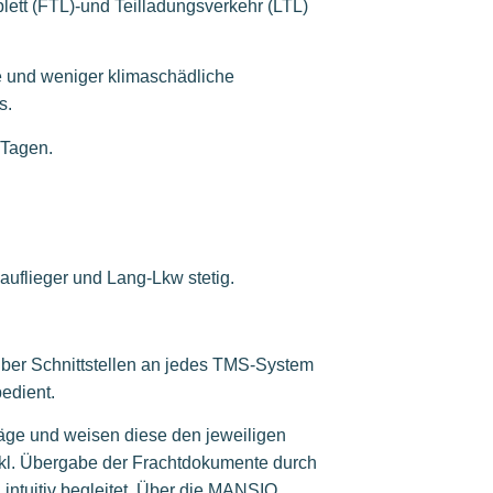
lett (FTL)-und Teilladungsverkehr (LTL)
se und weniger klimaschädliche
s.
 Tagen.
auflieger und Lang-Lkw stetig.
 über Schnittstellen an jedes TMS-System
edient.
äge und weisen diese den jeweiligen
kl. Übergabe der Frachtdokumente durch
intuitiv begleitet. Über die MANSIO