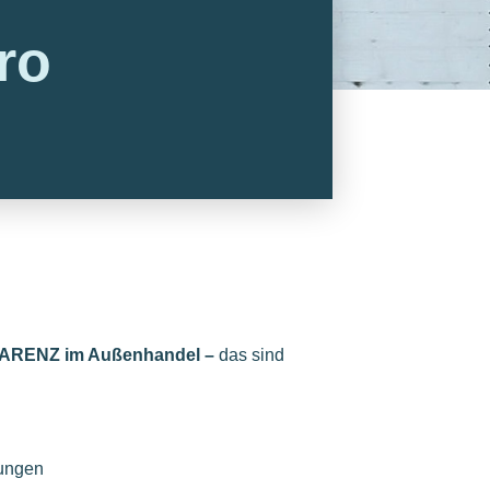
ro
ENZ im Außenhandel –
das sind
dungen