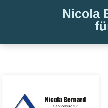
Nicola 
f